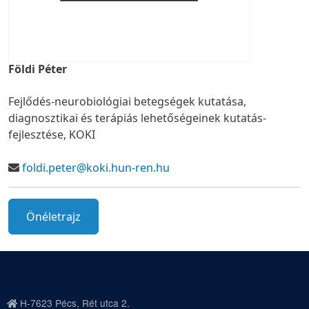
Földi Péter
Fejlődés-neurobiológiai betegségek kutatása,
diagnosztikai és terápiás lehetőségeinek kutatás-
fejlesztése, KOKI
foldi.peter@koki.hun-ren.hu
Önéletrajz
H-7623 Pécs, Rét utca 2.