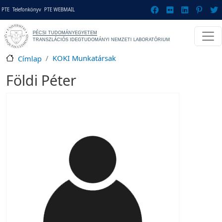
Ugrás a tartalomra
Gyorslinkek
PTE
Telefonkönyv
PTE WEBMAIL
PÉCSI TUDOMÁNYEGYETEM
TRANSZLÁCIÓS IDEGTUDOMÁNYI NEMZETI LABORATÓRIUM
KOKI Munkatársak
Címlap
Földi Péter