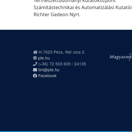
Természettudományi Kutatóközpont
Számítástechnikai és Automatizálási Kutató
Richter Gedeon Nyrt.
H-7623 Pécs, Rét utca 2.
pte.hu
(+36) 72 503 600 / 24135
tinl@pte.hu
Facebook