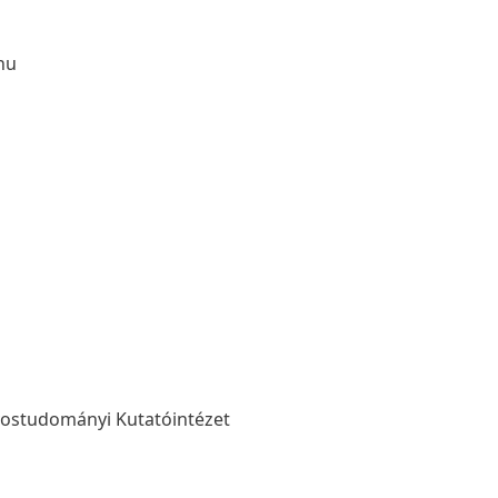
hu
rvostudományi Kutatóintézet