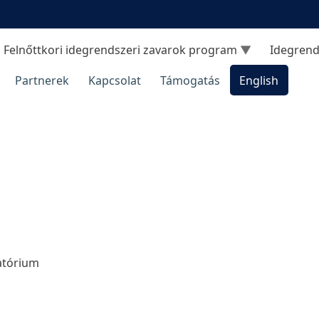
Felnőttkori idegrendszeri zavarok program
Idegrend
Partnerek
Kapcsolat
Támogatás
English
atórium