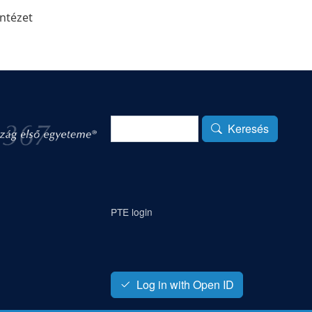
intézet
Keresés
Keresés
PTE login
Log in with Open ID