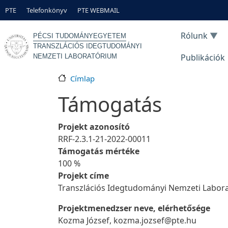
Ugrás a tartalomra
Gyorslinkek
PTE
Telefonkönyv
PTE WEBMAIL
Rólunk
PÉCSI TUDOMÁNYEGYETEM
TRANSZLÁCIÓS IDEGTUDOMÁNYI
Publikációk
NEMZETI LABORATÓRIUM
Címlap
Támogatás
Projekt azonosító
RRF-2.3.1-21-2022-00011
Támogatás mértéke
100 %
Projekt címe
Transzlációs Idegtudományi Nemzeti Labor
Projektmenedzser neve, elérhetősége
Kozma József, kozma.jozsef@pte.hu