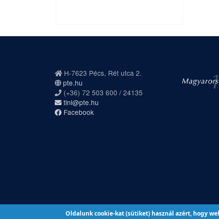
H-7623 Pécs, Rét utca 2.
pte.hu
(+36) 72 503 600 / 24135
tinl@pte.hu
Facebook
Oldalunk cookie-kat (sütiket) használ azért, hogy w