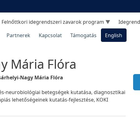
Felnőttkori idegrendszeri zavarok program
Idegrend
Partnerek
Kapcsolat
Támogatás
English
gy Mária Flóra
sárhelyi-Nagy Mária Flóra
és-neurobiológiai betegségek kutatása, diagnosztikai
ápiás lehetőségeinek kutatás-fejlesztése, KOKI