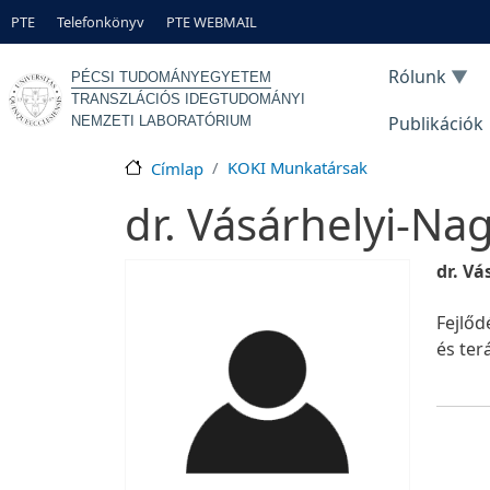
Ugrás a tartalomra
Gyorslinkek
PTE
Telefonkönyv
PTE WEBMAIL
Rólunk
PÉCSI TUDOMÁNYEGYETEM
TRANSZLÁCIÓS IDEGTUDOMÁNYI
Publikációk
NEMZETI LABORATÓRIUM
KOKI Munkatársak
Címlap
dr. Vásárhelyi-Na
dr. Vá
Fejlőd
és ter