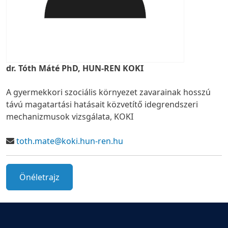
dr. Tóth Máté PhD, HUN-REN KOKI
A gyermekkori szociális környezet zavarainak hosszú
távú magatartási hatásait közvetítő idegrendszeri
mechanizmusok vizsgálata, KOKI
toth.mate@koki.hun-ren.hu
Önéletrajz