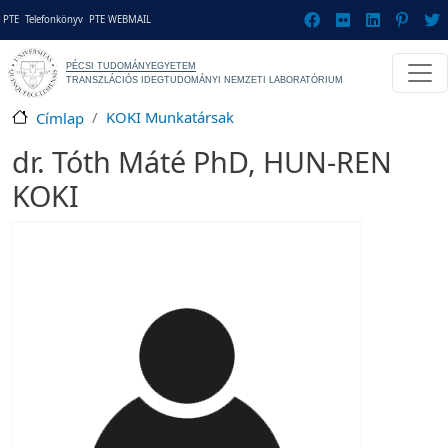
Ugrás a tartalomra
Gyorslinkek
PTE
Telefonkönyv
PTE WEBMAIL
PÉCSI TUDOMÁNYEGYETEM
TRANSZLÁCIÓS IDEGTUDOMÁNYI NEMZETI LABORATÓRIUM
KOKI Munkatársak
Címlap
dr. Tóth Máté PhD, HUN-REN
KOKI