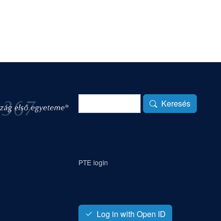
Keresés
Keresés
PTE login
Log in with Open ID