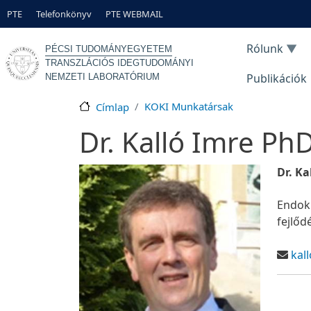
Ugrás a tartalomra
Gyorslinkek
PTE
Telefonkönyv
PTE WEBMAIL
Rólunk
PÉCSI TUDOMÁNYEGYETEM
TRANSZLÁCIÓS IDEGTUDOMÁNYI
Publikációk
NEMZETI LABORATÓRIUM
KOKI Munkatársak
Címlap
Dr. Kalló Imre P
Dr. K
Endok
fejlőd
kall