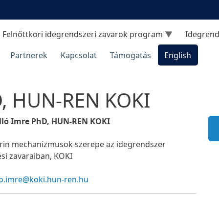
Felnőttkori idegrendszeri zavarok program
Idegrend
Partnerek
Kapcsolat
Támogatás
English
hD, HUN-REN KOKI
alló Imre PhD, HUN-REN KOKI
rin mechanizmusok szerepe az idegrendszer
ési zavaraiban, KOKI
o.imre@koki.hun-ren.hu