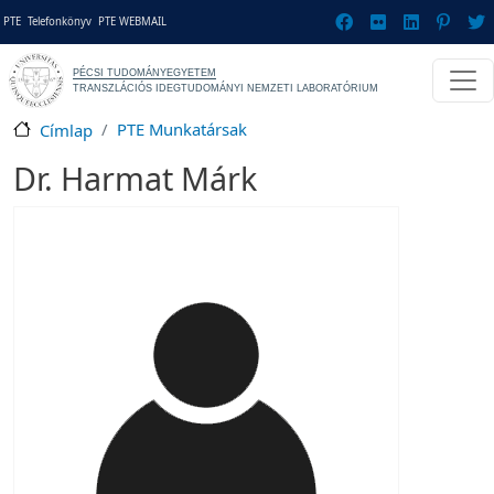
Ugrás a tartalomra
Gyorslinkek
PTE
Telefonkönyv
PTE WEBMAIL
PÉCSI TUDOMÁNYEGYETEM
TRANSZLÁCIÓS IDEGTUDOMÁNYI NEMZETI LABORATÓRIUM
PTE Munkatársak
Címlap
Dr. Harmat Márk