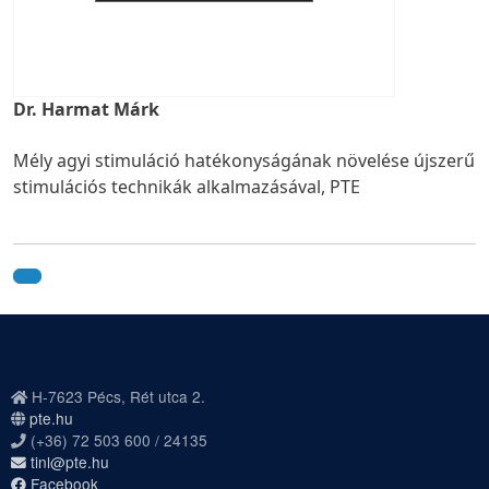
Dr. Harmat Márk
Mély agyi stimuláció hatékonyságának növelése újszerű
stimulációs technikák alkalmazásával, PTE
H-7623 Pécs, Rét utca 2.
pte.hu
(+36) 72 503 600 / 24135
tinl@pte.hu
Facebook