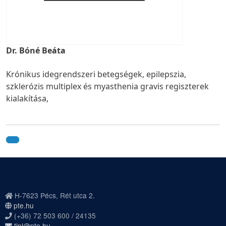
Dr. Bóné Beáta
Krónikus idegrendszeri betegségek, epilepszia,
szklerózis multiplex és myasthenia gravis regiszterek
kialakítása,
H-7623 Pécs, Rét utca 2.
pte.hu
(+36) 72 503 600 / 24135
tinl@pte.hu